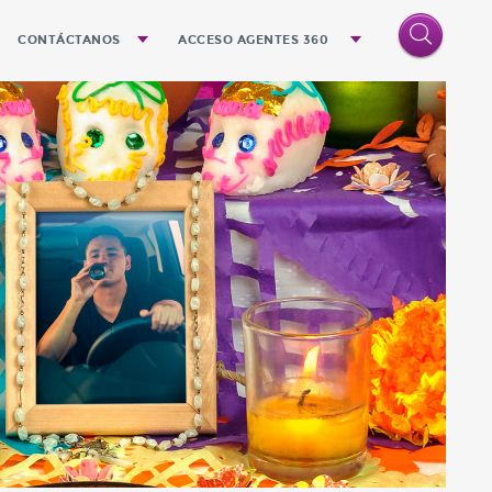
CONTÁCTANOS
ACCESO AGENTES 360
o
Quejas y Sugerencias
Denuncias
Oficinas
n el futuro próximo
la cultura Quálitas
ndemos
a