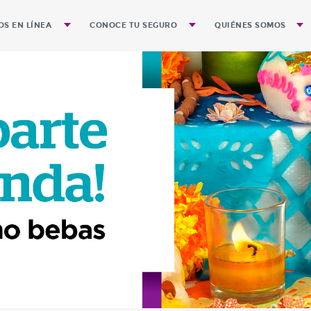
OS EN LÍNEA
CONOCE TU SEGURO
QUIÉNES SOMOS
de póliza
Preguntas Frecuentes
Gobierno Corporativ
Guía para el Trámite de Pagos
Historia
Guía para evitar Accidentes
Misión
Visión de Quálitas e
Identidad
Valores que integran 
Segmentos que ate
Cobertura Geográfic
Nuestra Expansión