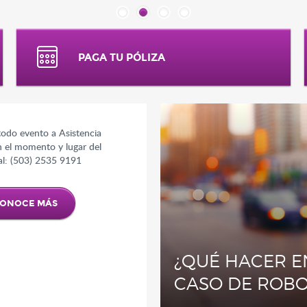
¿Por qué Quálitas?
PAGA TU PÓLIZA
Quálitas en breve
Conducto Vial Quáli
todo evento a Asistencia
n el momento y lugar del
al: (503) 2535 9191
ONOCE MÁS
¿QUÉ HACER E
CASO DE ROBO