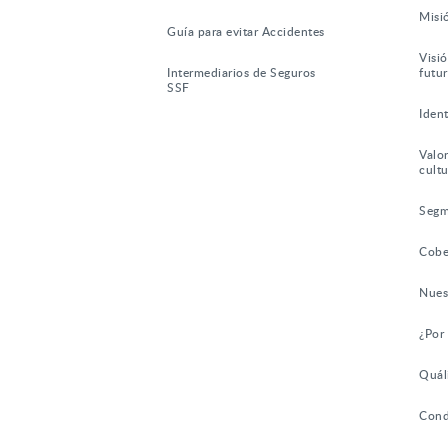
Misi
Guía para evitar Accidentes
Visió
Intermediarios de Seguros
futu
SSF
Iden
Valor
cultu
Segm
Cobe
Nues
¿Por
Quál
Cond