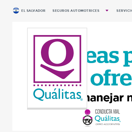
EL SALVADOR
SEGUROS AUTOMOTRICES
SERVICI
Autos y Pickups Personales
Pago 
Pickups de Carga
Equipo Pesado
Servicio Público de Pasajeros
Motocicletas
Renta Diaria
Seguro Automotriz