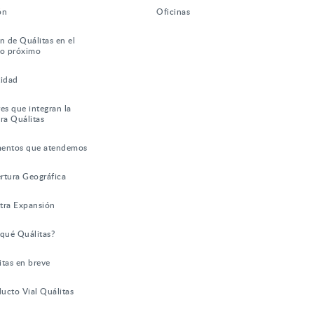
ón
Oficinas
n de Quálitas en el
ro próximo
tidad
es que integran la
ra Quálitas
entos que atendemos
rtura Geográfica
tra Expansión
 qué Quálitas?
itas en breve
ucto Vial Quálitas