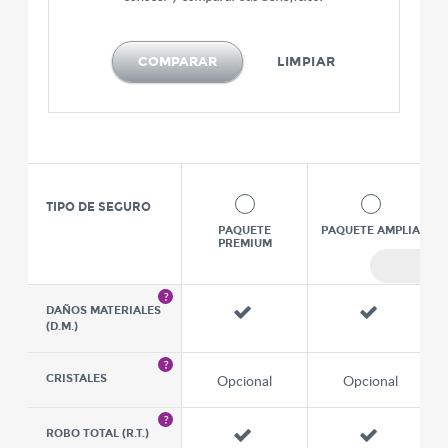
COMPARAR
LIMPIAR
TIPO DE SEGURO
PAQUETE
PAQUETE AMPLIA
PREMIUM
Sigu
DAÑOS MATERIALES
(D.M.)
Opcional
Opcional
CRISTALES
ROBO TOTAL (R.T.)