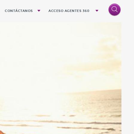
CONTÁCTANOS
ACCESO AGENTES 360
o
Quejas y Sugerencias
Denuncias
Oficinas
n el futuro próximo
la cultura Quálitas
ndemos
a