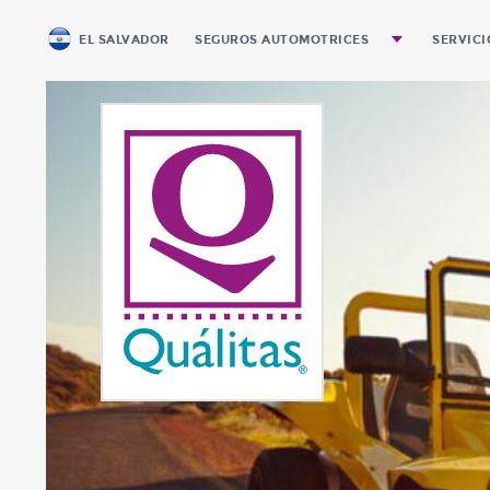
EL SALVADOR
SEGUROS AUTOMOTRICES
SERVICI
Autos y Pickups Personales
Pago 
Pickups de Carga
Equipo Pesado
Servicio Público de Pasajeros
Motocicletas
Renta Diaria
Seguro Automotriz