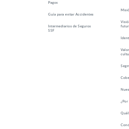
Pagos
Misi
Guía para evitar Accidentes
Visió
Intermediarios de Seguros
futu
SSF
Iden
Valor
cultu
Segm
Cobe
Nues
¿Por
Quál
Cond