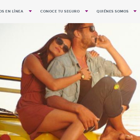
OS EN LÍNEA
CONOCE TU SEGURO
QUIÉNES SOMOS
de póliza
Preguntas Frecuentes
Gobierno Corporativ
Guía para el Trámite de Pagos
Historia
Guía para evitar Accidentes
Misión
Visión de Quálitas e
Identidad
Valores que integran 
Segmentos que ate
Cobertura Geográfic
Nuestra Expansión