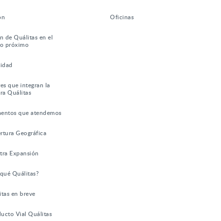
ón
Oficinas
n de Quálitas en el
ro próximo
tidad
es que integran la
ra Quálitas
entos que atendemos
rtura Geográfica
tra Expansión
 qué Quálitas?
itas en breve
ucto Vial Quálitas