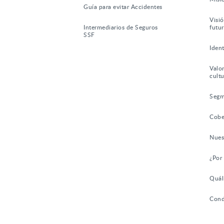
Guía para evitar Accidentes
Visió
Intermediarios de Seguros
futu
SSF
Iden
Valor
cultu
Segm
Cobe
Nues
¿Por
Quál
Cond