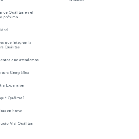
n de Quálitas en el
ro próximo
tidad
es que integran la
ra Quálitas
entos que atendemos
rtura Geográfica
tra Expansión
 qué Quálitas?
itas en breve
ucto Vial Quálitas