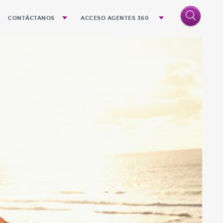
CONTÁCTANOS
ACCESO AGENTES 360
o
Quejas y Sugerencias
Denuncias
Oficinas
n el futuro próximo
la cultura Quálitas
ndemos
a