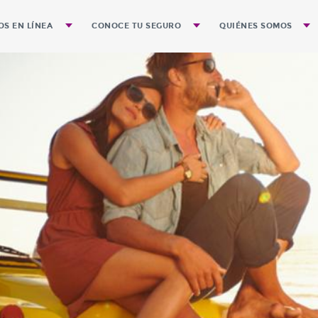
OS EN LÍNEA
CONOCE TU SEGURO
QUIÉNES SOMOS
de póliza
Preguntas Frecuentes
Gobierno Corporativ
Guía para el Trámite de Pagos
Historia
Guía para evitar Accidentes
Misión
Visión de Quálitas e
Identidad
Valores que integran 
Segmentos que ate
Cobertura Geográfic
Nuestra Expansión