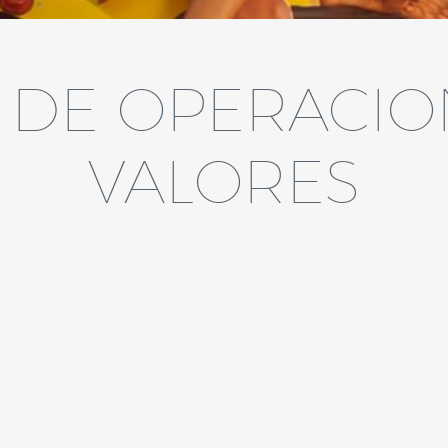
¿Por qué Quálitas?
 DE OPERACIO
Quálitas en breve
Conducto Vial Quáli
VALORES