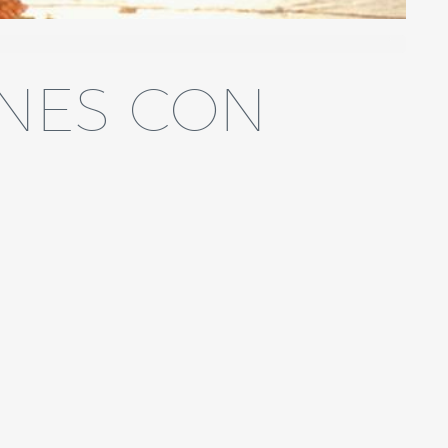
NES CON
tas