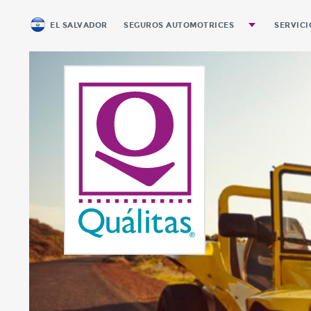
EL SALVADOR
SEGUROS AUTOMOTRICES
SERVICI
Autos y Pickups Personales
Pago 
Pickups de Carga
Equipo Pesado
Servicio Público de Pasajeros
Motocicletas
Renta Diaria
Seguro Automotriz