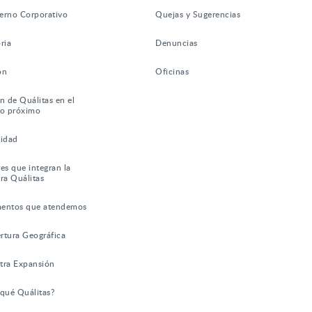
erno Corporativo
Quejas y Sugerencias
ria
Denuncias
ón
Oficinas
n de Quálitas en el
ro próximo
tidad
es que integran la
ra Quálitas
entos que atendemos
rtura Geográfica
tra Expansión
 qué Quálitas?