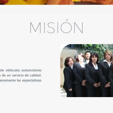
¿Por qué Quálitas?
MISIÓN
Quálitas en breve
Conducto Vial Quáli
s de vehículos automotores
 de un servicio de calidad,
lenamente las expectativas