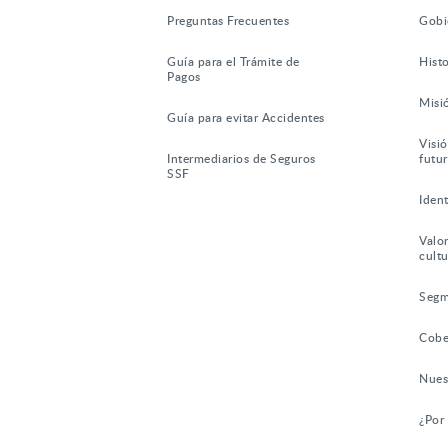
Preguntas Frecuentes
Gobi
Guía para el Trámite de
Histo
Pagos
Misi
Guía para evitar Accidentes
Visió
Intermediarios de Seguros
futu
SSF
Iden
Valor
cultu
Segm
Cobe
Nues
¿Por