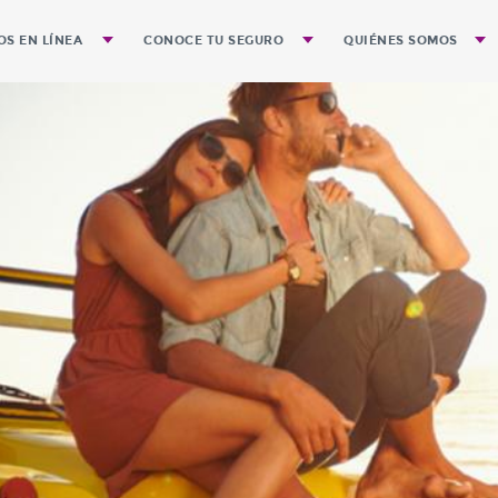
OS EN LÍNEA
CONOCE TU SEGURO
QUIÉNES SOMOS
de póliza
Preguntas Frecuentes
Gobierno Corporativ
Guía para el Trámite de Pagos
Historia
Guía para evitar Accidentes
Misión
Visión de Quálitas e
Identidad
Valores que integran 
Segmentos que ate
Cobertura Geográfic
Nuestra Expansión