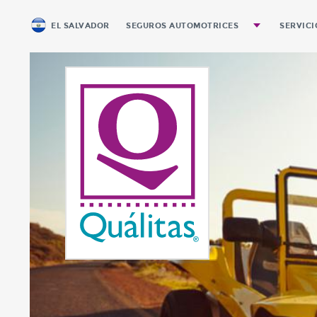
EL SALVADOR
SEGUROS AUTOMOTRICES
SERVICI
Autos y Pickups Personales
Pago 
Pickups de Carga
Equipo Pesado
Servicio Público de Pasajeros
Motocicletas
Renta Diaria
Seguro Automotriz