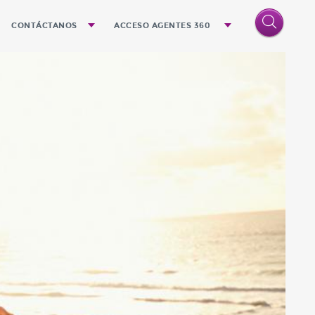
CONTÁCTANOS
ACCESO AGENTES 360
o
Quejas y Sugerencias
Denuncias
Oficinas
n el futuro próximo
la cultura Quálitas
ndemos
a