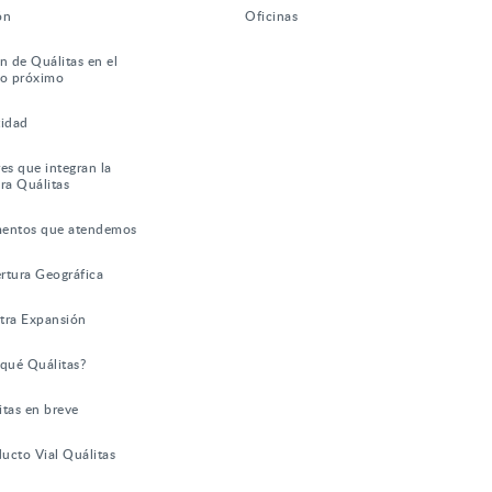
ón
Oficinas
n de Quálitas en el
ro próximo
tidad
es que integran la
ra Quálitas
entos que atendemos
rtura Geográfica
tra Expansión
 qué Quálitas?
itas en breve
ucto Vial Quálitas