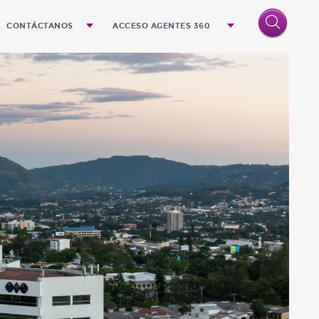
CONTÁCTANOS
ACCESO AGENTES 360
Quejas y Sugerencias
Denuncias
Oficinas
el futuro próximo
 cultura Quálitas
emos