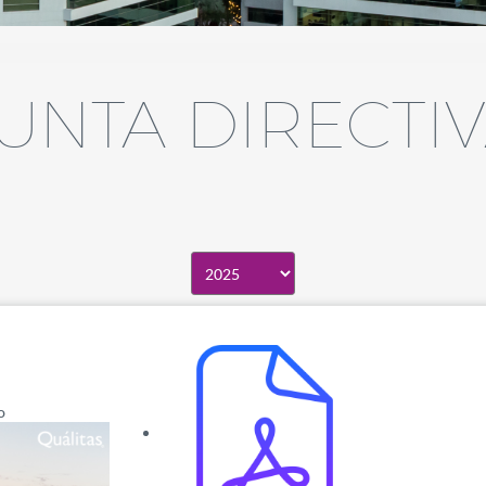
¿Por qué Quálitas?
UNTA DIRECTI
Quálitas en breve
Conducto Vial Quálita
o