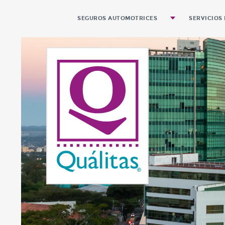
SEGUROS AUTOMOTRICES
SERVICIOS 
Autos y Pickups Personales
Pago de 
Pickups de Carga
Equipo Pesado
Servicio Público de Pasajeros
Motocicletas
Renta Diaria
Seguro Automotriz