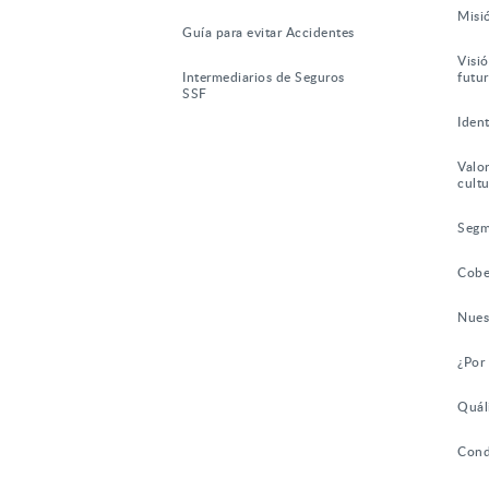
Misi
Guía para evitar Accidentes
Visió
Intermediarios de Seguros
futu
SSF
Iden
Valor
cultu
Segm
Cobe
Nues
¿Por
Quál
Cond