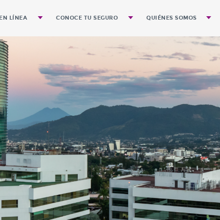
EN LÍNEA
CONOCE TU SEGURO
QUIÉNES SOMOS
póliza
Preguntas Frecuentes
Gobierno Corporativo
Guía para el Trámite de Pagos
Historia
Guía para evitar Accidentes
Misión
Visión de Quálitas en 
Identidad
Valores que integran la
Segmentos que atend
Cobertura Geográfica
Nuestra Expansión